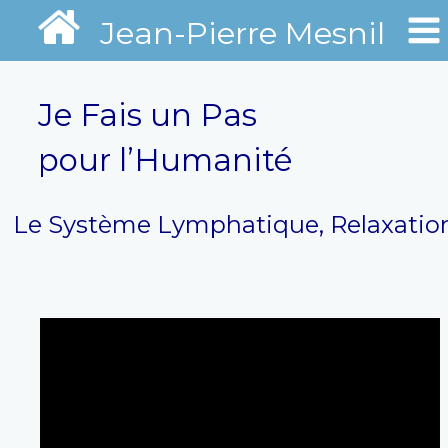
Jean-Pierre Mesnil
Je Fais un Pas
pour l’Humanité
Le Système Lymphatique, Relaxatio