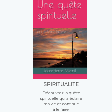
L’AMOUR
Qu’est-ce que 
l’Amour ?
Pourquoi ne pas en 
avoir peur ?
SPIRITUALITE
Découvrez la quête 
spirituelle qui a éclairé 
ma vie et continue 
à le faire.